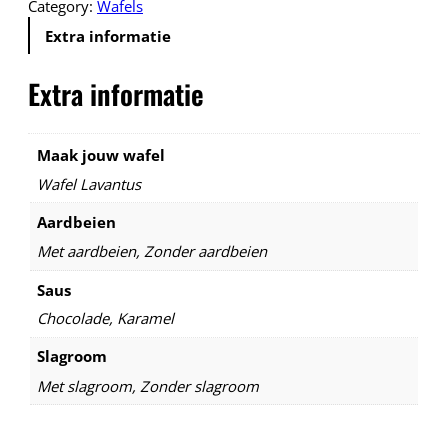
Category:
Wafels
5
i
0
Extra informatie
'
t
s
o
Extra informatie
–
t
W
€
a
f
Maak jouw wafel
5
e
,
Wafel Lavantus
l
0
s
Aardbeien
0
a
Met aardbeien, Zonder aardbeien
a
n
Saus
t
Chocolade, Karamel
a
l
Slagroom
Met slagroom, Zonder slagroom