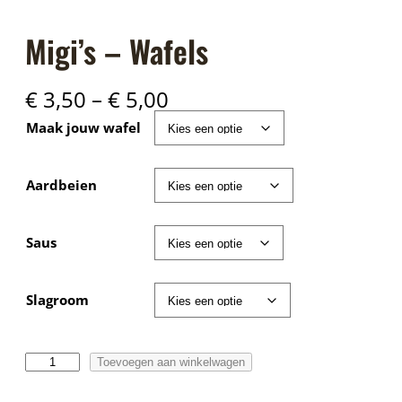
Migi’s – Wafels
P
€
3,50
–
€
5,00
r
Maak jouw wafel
i
j
s
Aardbeien
k
l
a
Saus
s
s
e
Slagroom
:
€
M
Toevoegen aan winkelwagen
3
i
,
g