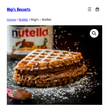
Ga
Migi's Desserts
naar
de
Home
/
Wafels
/ Migi’s – Wafels
inhoud