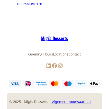
Opties selecteren
tot
€ 12,50
Migi's Desserts
Opening Hours
Locations
Contact
LinkedIn
Facebook
Instagram
© 2025| Migi’s Desserts |
Algemene voorwaarden