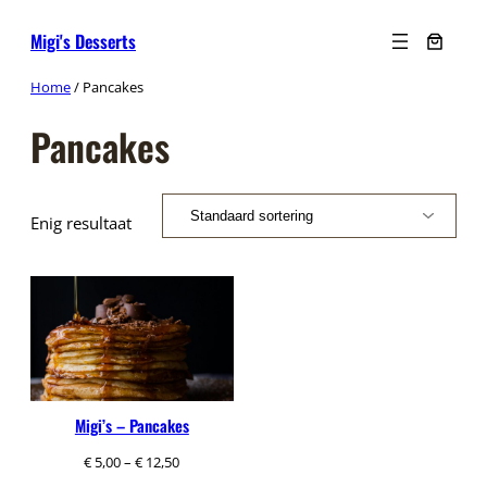
Ga
Migi's Desserts
naar
de
Home
/ Pancakes
inhoud
Pancakes
Enig resultaat
Migi’s – Pancakes
Prijsklasse:
€
5,00
–
€
12,50
€ 5,00