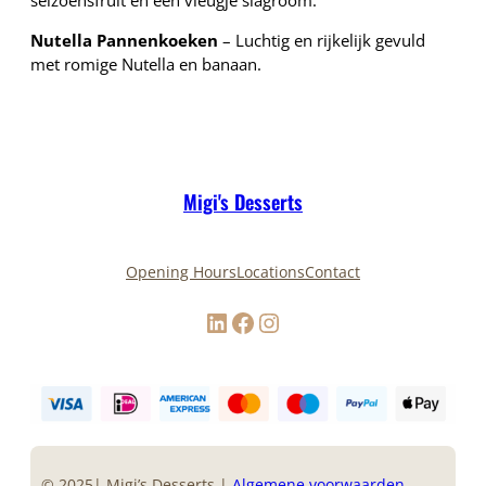
seizoensfruit en een vleugje slagroom.
Nutella Pannenkoeken
– Luchtig en rijkelijk gevuld
met romige Nutella en banaan.
Migi's Desserts
Opening Hours
Locations
Contact
LinkedIn
Facebook
Instagram
© 2025| Migi’s Desserts |
Algemene voorwaarden