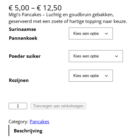
P
€
5,00
–
€
12,50
r
Migi’s Pancakes – Luchtig en goudbruin gebakken,
i
geserveerd met een zoete of hartige topping naar keuze.
j
Surinaamse
s
Pannenkoek
k
l
a
Poeder suiker
s
s
e
:
Rozijnen
€
5
M
,
Toevoegen aan winkelwagen
i
0
g
0
Category:
Pancakes
i
t
Beschrijving
'
o