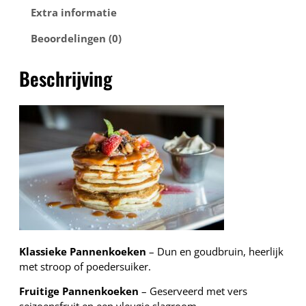
s
t
Extra informatie
–
€
P
Beoordelingen (0)
a
1
n
2
Beschrijving
c
,
a
5
k
0
e
s
a
a
n
t
a
l
Klassieke Pannenkoeken
– Dun en goudbruin, heerlijk
met stroop of poedersuiker.
Fruitige Pannenkoeken
– Geserveerd met vers