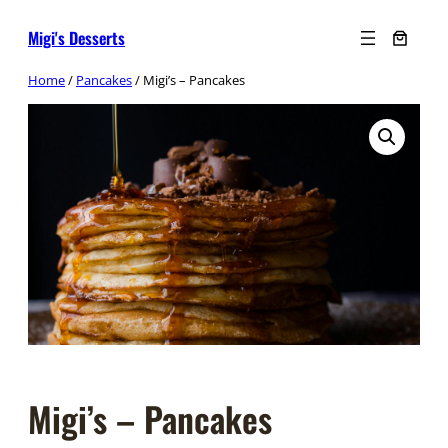
Ga
Migi's Desserts
naar
de
Home
/
Pancakes
/ Migi’s – Pancakes
inhoud
Migi’s – Pancakes