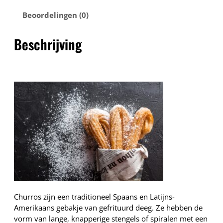
–
C
Beoordelingen (0)
1
h
5
u
,
Beschrijving
r
0
r
0
o
s
a
a
n
t
a
l
Churros zijn een traditioneel Spaans en Latijns-
Amerikaans gebakje van gefrituurd deeg. Ze hebben de
vorm van lange, knapperige stengels of spiralen met een