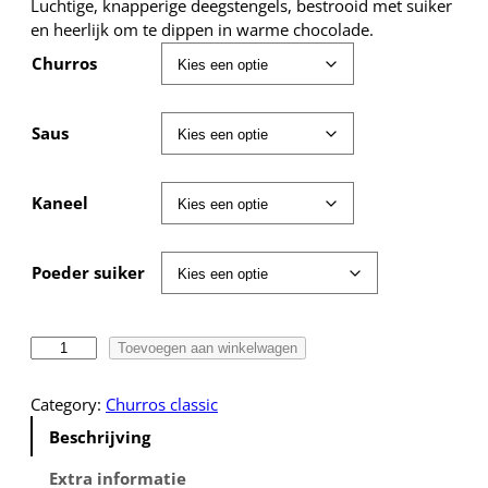
r
Luchtige, knapperige deegstengels, bestrooid met suiker
i
en heerlijk om te dippen in warme chocolade.
j
Churros
s
k
l
Saus
a
s
s
Kaneel
e
:
€
Poeder suiker
6
,
M
Toevoegen aan winkelwagen
5
i
0
g
Category:
Churros classic
t
i
o
Beschrijving
'
t
s
€
Extra informatie