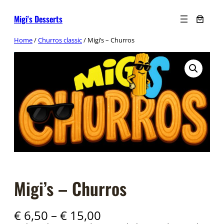
Ga
Migi's Desserts
naar
de
Home
/
Churros classic
/ Migi’s – Churros
inhoud
Migi’s – Churros
P
€
6,50
–
€
15,00